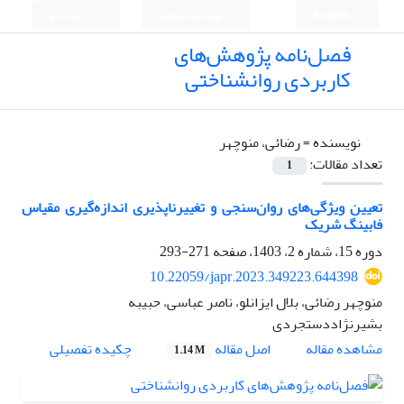
English
ورود به سامانه
ثبت نام
فصل‌نامه پژوهش‌های
کاربردی روانشناختی
نویسنده =
رضائی، منوچهر
تعداد مقالات:
1
تعیین ویژگی‌های روان‌سنجی و تغییرناپذیری اندازه‌گیری مقیاس
فابینگ شریک
دوره 15، شماره 2، 1403، صفحه
271-293
10.22059/japr.2023.349223.644398
منوچهر رضائی، بلال ایزانلو، ناصر عباسی، حبیبه
بشیرنژاددستجردی
اصل مقاله
مشاهده مقاله
چکیده تفصیلی
1.14 M