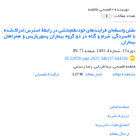
نویسنده =
افصحی، فاطمه
تعداد مقالات:
1
نقش واسطه‌ای فرایندهای خودنظم‌بخشی در رابطۀ استرس ادراک‌شده
با افسردگی، شرم و گناه در دو گروه بیماران پسوریازیس و همراهان
بیماران
دوره 13، شماره 4، 1401، صفحه
71-89
10.22059/japr.2023.346137.644326
فاطمه افصحی، نیما قربانی، رضا رستمی
مشاهده مقاله
اصل مقاله
چکیده تفصیلی
1.17 M
صفحه اصلی
درباره نشریه
اعضای هیات تحریریه
ارسال مقاله