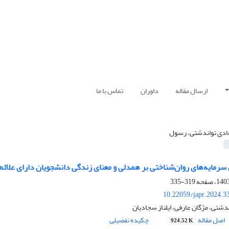
ارسال مقاله
داوران
تماس با ما
ادی تواندشتی، رسول
رمایه‌های روان‌شناختی بر همدلی و معنای زندگی دانشجویان دارای علائ
319-335
10.22059/japr.2024.3
شتی، مژگان عارفی، ایلناز سجادیان
اصل مقاله
چکیده تفصیلی
924.52 K