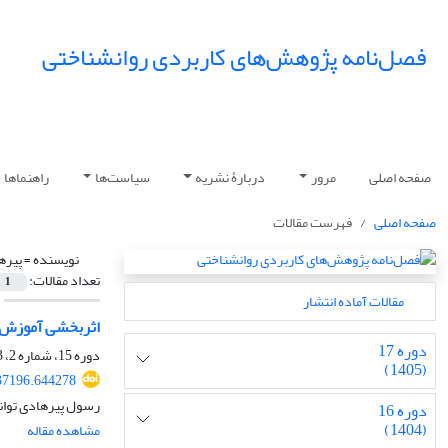
فصل‌نامه پژوهش‌های کاربردی روانشناختی
صفحه اصلی
مرور
دربارۀ نشریه
سیاست‌ها
راهنماها
صفحه اصلی
فهرست مقالات
نویسنده =
پیره
تعداد مقالات:
1
مقالات آماده انتشار
اثربخشی آموزش س
دوره 17
دوره 15، شماره 2، 1403، صفحه
(1405)
37196.644278
رسول پیرهادی تواند
دوره 16
(1404)
مشاهده مقاله