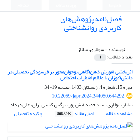
English
ورود به سامانه
ثبت نام
فصل‌نامه پژوهش‌های
کاربردی روانشناختی
نویسنده =
سولاری، ساناز
تعداد مقالات:
1
اثربخشی آموزش ذهن‌آگاهی نوجوان‌محور بر فرسودگی تحصیلی در
دانش‌آموزان با علائم اضطراب اجتماعی
دوره 15، شماره 4، زمستان 1403، صفحه
19-34
10.22059/japr.2024.344050.644292
ساناز سولاری، سید حمید آتش پور، نرگس کشتی آرای، علی مهداد
اصل مقاله
مشاهده مقاله
چکیده تفصیلی
868.39 K