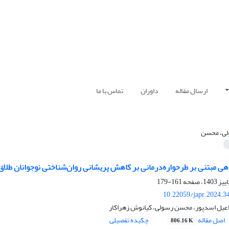
ارسال مقاله
داوران
تماس با ما
ی، محسن
هی مبتنی بر طرحواره‌درمانی بر کاهش پریشانی روان‌شناختی نوجوانان طلاق
161-179
10.22059/japr.2024.3
اعیل اسدپور، محسن رسولی، کیانوش زهراکار
اصل مقاله
چکیده تفصیلی
806.16 K