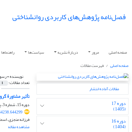
فصل‌نامه پژوهش‌های کاربردی روانشناختی
صفحه اصلی
مرور
دربارۀ نشریه
سیاست‌ها
راهنماها
صفحه اصلی
فهرست مقالات
نویسنده =
رسول
تعداد مقالات:
1
مقالات آماده انتشار
تأثیر مشاورۀ گرو
دوره 17
دوره 15، شماره 3، پاییز 1403، صفحه
(1405)
44238.644299
فرزانه منجزی، اسم
دوره 16
(1404)
مشاهده مقاله