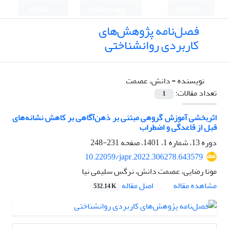
English
ورود به سامانه
ثبت نام
فصل‌نامه پژوهش‌های
کاربردی روانشناختی
نویسنده =
دانش، عصمت
تعداد مقالات:
1
اثربخشی آموزش گروهی مبتنی بر ذهن‌آگاهی بر کاهش نشانه‌های
قبل از قاعدگی و اضطراب
دوره 13، شماره 1، 1401، صفحه
231-248
10.22059/japr.2022.306278.643579
مونا رضایی، عصمت دانش، نرگس سلیمی نیا
اصل مقاله
مشاهده مقاله
532.14 K