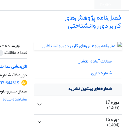
English
فصل‌نامه پژوهش‌های
کاربردی روانشناختی
نویسنده =
س
تعداد مقالات:
مقالات آماده انتشار
اثربخشی مداخلۀ
شماره جاری
دوره 16، شماره 2، تابستان 1404، صفحه
297.644519
شماره‌های پیشین نشریه
مهناز خسروجاوی
مشاهده مقاله
دوره 17
(1405)
دوره 16
(1404)