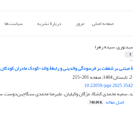
صفحه اصلی
مرور
دربارۀ نشریه
سیاست‌ها
یدنوری، سیده زهرا
1
 مبتنی بر شفقت بر فرسودگی والدینی و رابطۀ والد-کودک مادران کودکان ب
201-215
10.22059/japr.2025.354
د، سمیه محمدی کشکا، مژگان وکیلیان، علیرضا محمدی ‌سنگاچین‌‌دوست، 
اصل مقاله
740.09 K