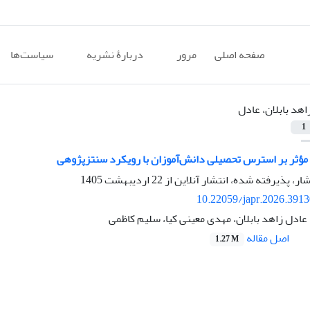
صفحه اصلی
مرور
دربارۀ نشریه
سیاست‌ها
اهد بابلان، عادل
1
 مؤثر بر استرس تحصیلی دانش‌آموزان با رویکرد سنتزپژوهی
شار، پذیرفته شده، انتشار آنلاین از
22 اردیبهشت 1405
10.22059/japr.2026.391
عادل زاهد بابلان، مهدی معینی کیا، سلیم کاظمی
اصل مقاله
1.27 M