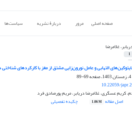
صفحه اصلی
مرور
دربارۀ نشریه
سیاست‌ها
ریابر، غلامرضا
1
یتوکین‌های التهابی و عامل نورون‌زایی مشتق از مغز با کارکردهای شناختی د
69-89
10.22059/japr.
 کریم عسگری، غلامرضا دریابر، مریم پورصادق فرد
اصل مقاله
چکیده تفصیلی
1.06 M