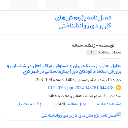
English
ورود به سامانه
ثبت نام
فصل‌نامه پژوهش‌های
کاربردی روانشناختی
نویسنده =
زنگنه، سمانه
تعداد مقالات:
1
تحلیل تجارب زیستۀ مربیان و مسئولان مراکز فعال در شناسایی و
پرورش استعداد کودکان دورۀ پیش‌دبستانی در شهر کرج
دوره 15، شماره 4، زمستان 1403، صفحه
199-223
10.22059/japr.2024.348781.644378
سمانه زنگنه، مرضیه دهقانی، محدثه خطاط
اصل مقاله
مشاهده مقاله
چکیده تفصیلی
1.34 M