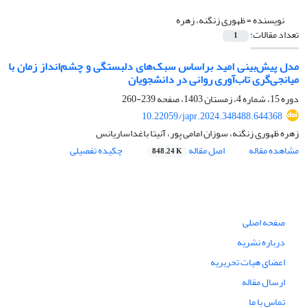
نویسنده =
ظهوری زنگنه، زهره
تعداد مقالات:
1
مدل پیش‌بینی امید براساس سبک‌های دلبستگی و چشم‌انداز زمان با
میانجی‌گری تاب‌آوری روانی در دانشجویان
دوره 15، شماره 4، زمستان 1403، صفحه
239-260
10.22059/japr.2024.348488.644368
زهره ظهوری زنگنه، سوزان امامی پور، آنیتا باغداساریانس
مشاهده مقاله
اصل مقاله
چکیده تفصیلی
848.24 K
صفحه اصلی
درباره نشریه
اعضای هیات تحریریه
ارسال مقاله
تماس با ما