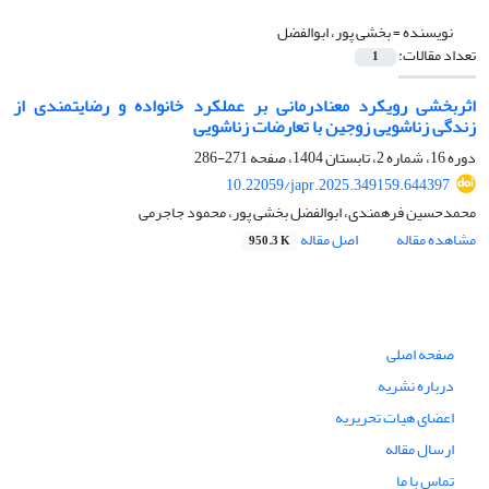
نویسنده =
بخشی پور، ابوالفضل
تعداد مقالات:
1
اثربخشی رویکرد معنادرمانی بر عملکرد خانواده و رضایتمندی از
زندگی زناشویی زوجین با تعارضات زناشویی
دوره 16، شماره 2، تابستان 1404، صفحه
271-286
10.22059/japr.2025.349159.644397
محمدحسین فرهمندی، ابوالفضل بخشی پور، محمود جاجرمی
مشاهده مقاله
اصل مقاله
950.3 K
صفحه اصلی
درباره نشریه
اعضای هیات تحریریه
ارسال مقاله
تماس با ما