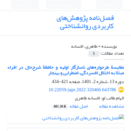
English
ورود به سامانه
ثبت نام
فصل‌نامه پژوهش‌های
کاربردی روانشناختی
نویسنده =
طاهری، افسانه
تعداد مقالات:
1
مقایسۀ طرحواره‌های ناسازگار اولیه و حافظۀ شرح‌حال در افراد
مبتلا به اختلال افسردگی، اضطرابی و بهنجار
دوره 13، شماره 2، 1401، صفحه
421-434
10.22059/japr.2022.320466.643786
الهام طالب لو، افسانه طاهری
اصل مقاله
مشاهده مقاله
401.36 K