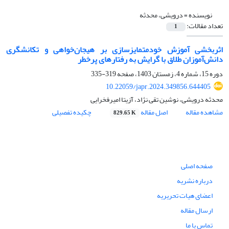
نویسنده =
درویشی، محدثه
تعداد مقالات:
1
اثربخشی آموزش خودمتمایزسازی بر هیجان‌خواهی و تکانشگری
دانش‌آموزان طلاق با گرایش به رفتارهای پرخطر
دوره 15، شماره 4، زمستان 1403، صفحه
319-335
10.22059/japr.2024.349856.644405
محدثه درویشی، نوشین تقی نژاد، آزیتا امیرفخرایی
مشاهده مقاله
اصل مقاله
چکیده تفصیلی
829.65 K
صفحه اصلی
درباره نشریه
اعضای هیات تحریریه
ارسال مقاله
تماس با ما