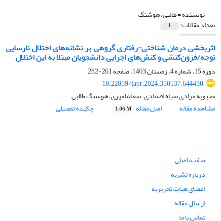
نویسنده =
طالبی، هوشنگ
تعداد مقالات:
1
اثربخشی درمان شناختی-رفتاری گروهی بر نشانه‌های اختلال نارسایی
توجه/فزون‌کنشی و کنش‌های اجرایی دانشجویان مبتلا به این اختلال
دوره 15، شماره 4، زمستان 1403، صفحه
261-282
10.22059/japr.2024.350537.644430
محبوبه مرادی سیاه افشادی، شعله امیری، هوشنگ طالبی
مشاهده مقاله
اصل مقاله
چکیده تفصیلی
1.06 M
صفحه اصلی
درباره نشریه
اعضای هیات تحریریه
ارسال مقاله
تماس با ما