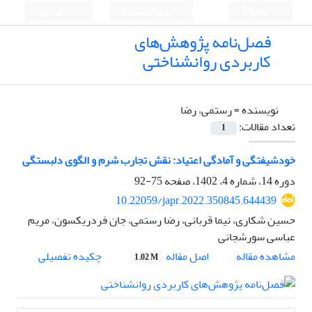
English
ورود به سامانه
ثبت نام
فصل‌نامه پژوهش‌های
کاربردی روانشناختی
نویسنده =
رستمی، رضا
تعداد مقالات:
1
خودشیفتگی و آمادگی اعتیاد: نقش تجارب شرم و الگوی دلبستگی
دوره 14، شماره 4، 1402، صفحه
75-92
10.22059/japr.2022.350845.644439
حسین شکاری، نیما قربانی، رضا رستمی، جان فردریکسون، مریم
عباسی سورشجانی
اصل مقاله
مشاهده مقاله
چکیده تفصیلی
1.02 M