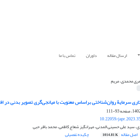
ارسال مقاله
داوران
تماس با ما
ری محمدی، مریم
ری سرمایۀ روان‌شناختی براساس معنویت با میانجی‌گری تصویر بدنی در اف
93-111
10.22059/japr.2023.3
، سید علی حسینی المدنی، مهرانگیز شعاع کاظمی، محمد باقر حبی
اصل مقاله
چکیده تفصیلی
1014.81 K