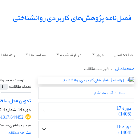
فصل‌نامه پژوهش‌های کاربردی روانشناختی
صفحه اصلی
مرور
دربارۀ نشریه
سیاست‌ها
راهنماها
صفحه اصلی
فهرست مقالات
نویسنده =
جواه
تعداد مقالات:
1
مقالات آماده انتشار
تدوین مدل ساختا
دوره 17
دوره 14، شماره 4، 1402، صفحه
(1405)
51317.644452
مریم جواهری محمدی
دوره 16
(1404)
مشاهده مقاله