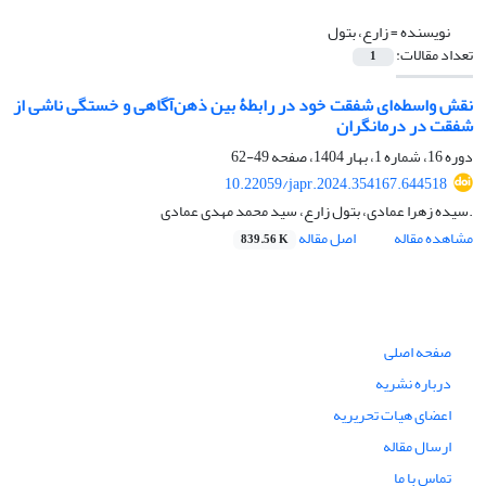
نویسنده =
زارع، بتول
تعداد مقالات:
1
نقش واسطه‌ای شفقت خود در رابطۀ بین ذهن‌آگاهی و خستگی ناشی از
شفقت در درمانگران
دوره 16، شماره 1، بهار 1404، صفحه
49-62
10.22059/japr.2024.354167.644518
.سیده زهرا عمادی، بتول زارع، سید محمد مهدی عمادی
مشاهده مقاله
اصل مقاله
839.56 K
صفحه اصلی
درباره نشریه
اعضای هیات تحریریه
ارسال مقاله
تماس با ما