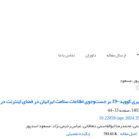
ارسال مقاله
داوران
تماس با ما
ور، مسعود
نترنت در شش موج بیماری از بهمن 1398 تا فروردین 1401
33-44
10.22059/japr.2024.3
تمی، محمدرضا ابوالقاسمی دهاقانی، عباس رحیمی نژاد، مسعود اسدپور
اصل مقاله
چکیده تفصیلی
793.61 K