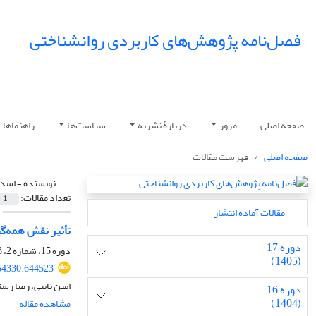
فصل‌نامه پژوهش‌های کاربردی روانشناختی
صفحه اصلی
مرور
دربارۀ نشریه
سیاست‌ها
راهنماها
صفحه اصلی
فهرست مقالات
نویسنده =
اسدپ
تعداد مقالات:
1
مقالات آماده انتشار
تأثیر نقش همه‌گیری کووید-19 بر جست‌وجوی اطلاعات سلامت ایرانیان در فضای ای
دوره 17
دوره 15، شماره 2، 1403، صفحه
(1405)
54330.644523
امین نایبی، رضا رس
دوره 16
(1404)
مشاهده مقاله