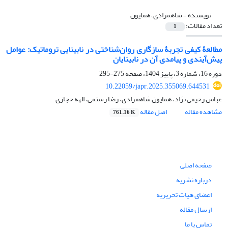
نویسنده =
شاهمرادی، همایون
تعداد مقالات:
1
مطالعۀ کیفی تجربۀ سازگاری روان‌شناختی در نابینایی تروماتیک: عوامل
پیش‌آیندی و پیامدی آن در نابینایان
دوره 16، شماره 3، پاییز 1404، صفحه
275-295
10.22059/japr.2025.355069.644531
عباس رحیمی نژاد، همایون شاهمرادی، رضا رستمی، الهه حجازی
مشاهده مقاله
اصل مقاله
761.16 K
صفحه اصلی
درباره نشریه
اعضای هیات تحریریه
ارسال مقاله
تماس با ما