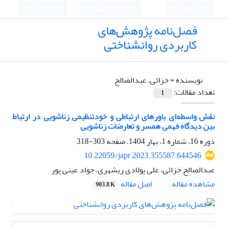
English
ورود به سامانه
ثبت نام
فصل‌نامه پژوهش‌های
کاربردی روانشناختی
نویسنده =
خزائی، عبدالصالح
تعداد مقالات:
1
نقش واسطه‌ای باورهای ارتباطی و خودتنظیمی زناشویی در ارتباط
بین دیدگاه فهمی همسر و تعارضات زناشویی
دوره 16، شماره 1، بهار 1404، صفحه
303-318
10.22059/japr.2023.355587.644546
عبدالصالح خزائی، علی پولادی ریشهری، جواد عینی پور
اصل مقاله
مشاهده مقاله
903.8 K