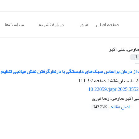
صفحه اصلی
مرور
دربارۀ نشریه
سیاست‌ها
ارمی، علی اکبر
1
 از درمان براساس سبک‌های دلبستگی با درنظرگرفتن نقش میانجی تنظیم هی
97-111
10.22059/japr.2025.355
لی اکبر صارمی، رضا نوری
اصل مقاله
747.73 K