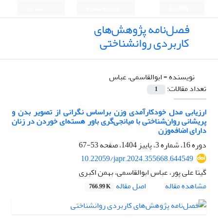
English
ورود به سامانه
ثبت نام
فصل‌نامه پژوهش‌های
کاربردی روانشناختی
نویسنده =
ابوالقاسمی، عباس
تعداد مقالات:
1
ارزیابی مدل خودکارآمدی وزن براساس نگرانی از تصویر بدن و
پریشانی روان‌شناختی با میانجی‌گری باور هسته‌ای خوردن در زنان
دارای اضافه‌وزن
دوره 16، شماره 3، پاییز 1404، صفحه
53-67
10.22059/japr.2024.355668.644549
گیتا علی پور، عباس ابوالقاسمی، بهمن اکبری
اصل مقاله
مشاهده مقاله
766.99 K