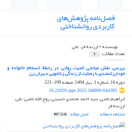
English
ورود به سامانه
ثبت نام
فصل‌نامه پژوهش‌های
کاربردی روانشناختی
نویسنده =
ارزنده فر، علی
تعداد مقالات:
1
بررسی نقش میانجی امنیت روانی در رابطۀ انسجام خانواده و
خودارزشمندی با رضایت از زندگی زناشویی دبیران زن
دوره 16، شماره 1، بهار 1404، صفحه
199-221
10.22059/japr.2023.348899.644385
ابراهیم نامنی، سید احمد محمدی حسینی، روح الله نامنی، علی
ارزنده فر
اصل مقاله
مشاهده مقاله
897.52 K