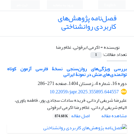
English
ورود به سامانه
ثبت نام
فصل‌نامه پژوهش‌های
کاربردی روانشناختی
نویسنده =
اکرمی ابرقوئی، غلام رضا
تعداد مقالات:
1
بررسی ویژگی‌های روان‌سنجی نسخۀ فارسی آزمون کوتاه
توانمندی‌های منش در نمونۀ ایرانی
دوره 16، شماره 4، زمستان 1404، صفحه
271-286
10.22059/japr.2025.355895.644557
علیرضا شریفی اردانی، فریده سادات سجادی پور، فاطمه یاوری،
الهام شریفی اردانی، غلام رضا اکرمی ابرقوئی
اصل مقاله
مشاهده مقاله
874.68 K