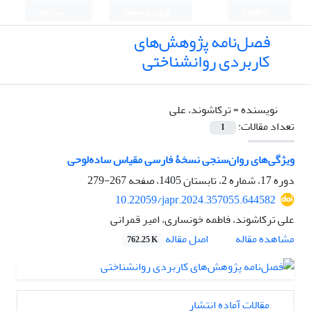
English
ورود به سامانه
ثبت نام
فصل‌نامه پژوهش‌های
کاربردی روانشناختی
نویسنده =
ترکاشوند، علی
تعداد مقالات:
1
ویژگی‌های روان‌سنجی نسخۀ فارسی مقیاس ساده‌لوحی
دوره 17، شماره 2، تابستان 1405، صفحه
267-279
10.22059/japr.2024.357055.644582
علی ترکاشوند، فاطمه خونساری، امیر قمرانی
اصل مقاله
مشاهده مقاله
762.25 K
مقالات آماده انتشار