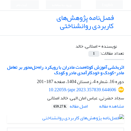
English
ورود به سامانه
ثبت نام
فصل‌نامه پژوهش‌های
کاربردی روانشناختی
نویسنده =
اصلانی، خالد
تعداد مقالات:
1
اثربخشی آموزش کوتاه‌مدت مادران با رویکرد راه‌حل‌محور بر تعامل
مادر-کودک و خودکارآمدی مادر و کودک
دوره 16، شماره 4، زمستان 1404، صفحه
187-201
10.22059/japr.2023.357839.644606
سجاد حضرتی، عباس امان الهی، خالد اصلانی
اصل مقاله
مشاهده مقاله
659.27 K