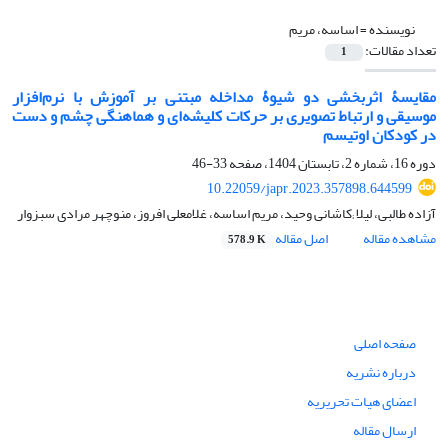
نویسنده =
اساسه، مریم
تعداد مقالات:
1
مقایسۀ اثربخشی دو شیوۀ مداخله مبتنی بر آموزش با نرم‌افزار
موسیقی و ارتباط تصویری بر حرکات کلیشه‌ای و هماهنگی چشم و دست
در کودکان اوتیسم
دوره 16، شماره 2، تابستان 1404، صفحه
33-46
10.22059/japr.2023.357898.644599
آزاده طالبی، لیلا ;کاشانی وحید، مریم اساسه، غلامعلی افروز، منوچهر مرادی سبزوار
مشاهده مقاله
اصل مقاله
578.9 K
صفحه اصلی
درباره نشریه
اعضای هیات تحریریه
ارسال مقاله