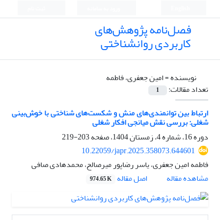
English
ورود به سامانه
ثبت نام
فصل‌نامه پژوهش‌های
کاربردی روانشناختی
نویسنده =
امین جعفری، فاطمه
تعداد مقالات:
1
ارتباط بین توانمندی‌های منش و شکست‌های شناختی با خوش‌بینی
شغلی: بررسی نقش میانجی افکار شغلی
دوره 16، شماره 4، زمستان 1404، صفحه
203-219
10.22059/japr.2025.358073.644601
فاطمه امین جعفری، یاسر رضاپور میرصالح، محمدهادی صافی
اصل مقاله
مشاهده مقاله
974.65 K