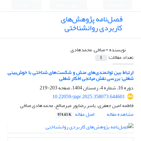
English
ورود به سامانه
ثبت نام
فصل‌نامه پژوهش‌های
کاربردی روانشناختی
نویسنده =
صافی، محمدهادی
تعداد مقالات:
1
ارتباط بین توانمندی‌های منش و شکست‌های شناختی با خوش‌بینی
شغلی: بررسی نقش میانجی افکار شغلی
دوره 16، شماره 4، زمستان 1404، صفحه
203-219
10.22059/japr.2025.358073.644601
فاطمه امین جعفری، یاسر رضاپور میرصالح، محمدهادی صافی
اصل مقاله
مشاهده مقاله
974.65 K