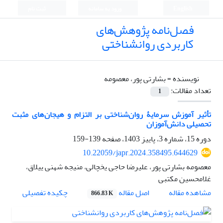
English
ورود به سامانه
ثبت نام
فصل‌نامه پژوهش‌های
کاربردی روانشناختی
نویسنده =
بشارتی پور، معصومه
تعداد مقالات:
1
تأثیر آموزش سرمایۀ روان‌شناختی بر التزام و هیجان‌های مثبت
تحصیلی دانش‌آموزان
دوره 15، شماره 3، پاییز 1403، صفحه
139-159
10.22059/japr.2024.358495.644629
معصومه بشارتی پور، علیرضا حاجی یخچالی، منیجه شهنی ییلاق،
غلامحسین مکتبی
اصل مقاله
مشاهده مقاله
چکیده تفصیلی
866.83 K