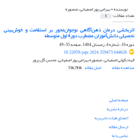
نویسنده =
بهرامی پور اصفهانی، منصوره
تعداد مقالات:
1
اثربخشی درمان ذهن‌آگاهی نوجوان‌محور بر استقامت و خوش‌بینی
تحصیلی دانش‌آموزان مضطرب دورۀ اول متوسطه
دوره 16، شماره 4، زمستان 1404، صفحه
35-49
10.22059/japr.2024.359473.644626
الهه نکوئی اصفهانی، منصوره بهرامی پور اصفهانی، محسن گل پرور
مشاهده مقاله
اصل مقاله
756.79 K
صفحه اصلی
درباره نشریه
اعضای هیات تحریریه
ارسال مقاله
تماس با ما