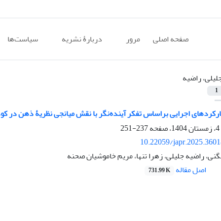
صفحه اصلی
مرور
دربارۀ نشریه
سیاست‌ها
لیلی، راضیه
1
رکردهای اجرایی براساس تفکر آینده‌نگر با نقش میانجی نظریۀ ذهن در کو
237-251
10.22059/japr.2025.360
نی، راضیه جلیلی، زهرا تنها، مریم خاموشیان صحنه
اصل مقاله
731.99 K