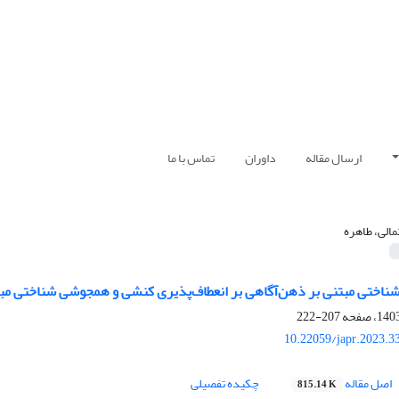
ارسال مقاله
داوران
تماس با ما
مالی، طاهره
ناختی مبتنی بر ذهن‌آگاهی بر انعطاف‌پذیری کنشی و همجوشی شناختی مبت
207-222
10.22059/japr.2023.3
اصل مقاله
چکیده تفصیلی
815.14 K