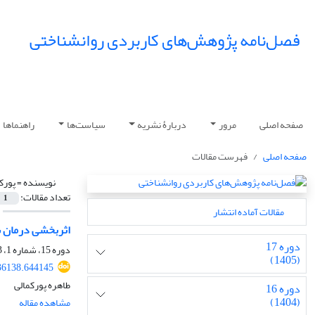
فصل‌نامه پژوهش‌های کاربردی روانشناختی
صفحه اصلی
مرور
دربارۀ نشریه
سیاست‌ها
راهنماها
صفحه اصلی
فهرست مقالات
نویسنده =
پورک
تعداد مقالات:
1
مقالات آماده انتشار
اثربخشی درمان ش
دوره 17
دوره 15، شماره 1، 1403، صفحه
(1405)
36138.644145
طاهره پورکمالی
دوره 16
(1404)
مشاهده مقاله