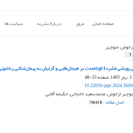
صفحه اصلی
مرور
دربارۀ نشریه
سیاست‌ها
زخوش، منوچهر
1
نی پویشی فشردۀ کوتاه‌مدت بر هیجان‌طلبی و گرایش به پیمان‌شکنی زناشویی 
33-48
10.22059/japr.2024.360
نوچهر ازخوش، محمدسعید خانجانی، حکیمه آقایی
اصل مقاله
736.61 K