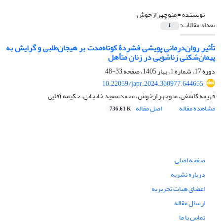
نویسنده =
منوچهر ازخوش
تعداد مقالات:
1
تأثیر روان‌درمانی پویشی فشردۀ کوتاه‌مدت بر هیجان‌طلبی و گرایش به
پیمان‌شکنی زناشویی ‏در زنان متأهل
دوره 17، شماره 1، بهار 1405، صفحه
33-48
10.22059/japr.2024.360977.644655
فهیمه کاشفی، منوچهر ازخوش، محمدسعید خانجانی، حکیمه آقایی
مشاهده مقاله
اصل مقاله
736.61 K
صفحه اصلی
درباره نشریه
اعضای هیات تحریریه
ارسال مقاله
تماس با ما