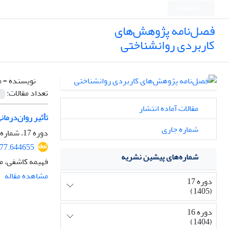
English
فصل‌نامه پژوهش‌های
کاربردی روانشناختی
نویسنده =
م
تعداد مقالات:
مقالات آماده انتشار
تأثیر روان‌درما
شماره جاری
دوره 17، شماره 1، بهار 1405، صفحه
977.644655
شماره‌های پیشین نشریه
فهیمه کاشفی، م
مشاهده مقاله
دوره 17
(1405)
دوره 16
(1404)