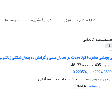
صفحه اصلی
مرور
دربارۀ نشریه
سیاست‌ها
حمدسعید خانجانی
1
نی پویشی فشردۀ کوتاه‌مدت بر هیجان‌طلبی و گرایش به پیمان‌شکنی زناشویی 
33-48
10.22059/japr.2024.360
نوچهر ازخوش، محمدسعید خانجانی، حکیمه آقایی
اصل مقاله
736.61 K