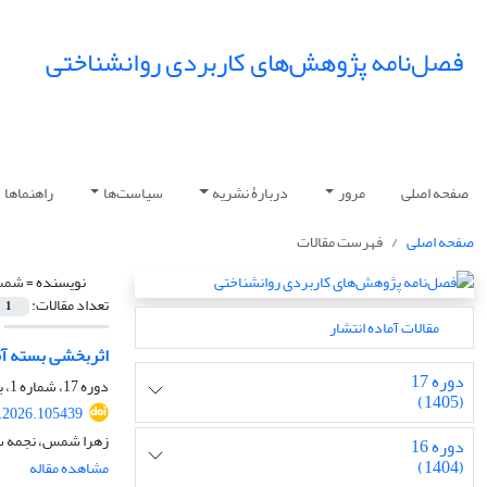
فصل‌نامه پژوهش‌های کاربردی روانشناختی
صفحه اصلی
مرور
دربارۀ نشریه
سیاست‌ها
راهنماها
صفحه اصلی
فهرست مقالات
نویسنده =
شمس
تعداد مقالات:
1
مقالات آماده انتشار
اثربخشی بسته آ
دوره 17
دوره 17، شماره 1، بهار 1405، صفحه
(1405)
.2026.105439
زهرا شمس، نجمه سد
دوره 16
(1404)
مشاهده مقاله