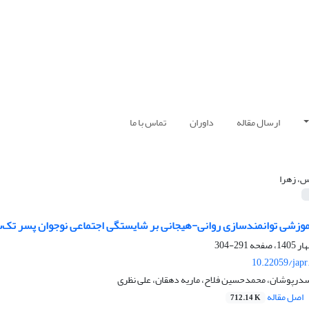
ارسال مقاله
داوران
تماس با ما
، زهرا
موزشی توانمندسازی روانی-هیجانی بر شایستگی اجتماعی نوجوان پسر تک
291-304
10.22059/japr
رپوشان، محمدحسین فلاح، ماریه دهقان، علی نظری
اصل مقاله
712.14 K