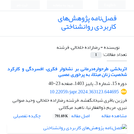
English
ورود به سامانه
ثبت نام
فصل‌نامه پژوهش‌های
کاربردی روانشناختی
نویسنده =
رضازاده خلخالی، فرشته
تعداد مقالات:
1
اثربخشی طرحواره‌درمانی بر نشخوار فکری، افسردگی و کارکرد
شخصیت زنان مبتلاء به پرخوری عصبی
دوره 15، شماره 3، پاییز 1403، صفحه
23-40
10.22059/japr.2024.363123.644695
فرزین باقری شیخانگفشه، فرشته رضازاده خلخالی، وحید صوابی
نیری، مریم ذوالفقارنیا، ناهید میکلانی
اصل مقاله
مشاهده مقاله
چکیده تفصیلی
791.69 K