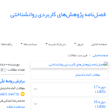
فصل‌نامه پژوهش‌های کاربردی روانشناختی
صفحه اصلی
مرور
دربارۀ نشریه
سیاست‌ها
راهنماها
صفحه اصلی
فهرست مقالات
نویسنده =
خدای
تعداد مقالات:
1
مقالات آماده انتشار
برازش روابط علّ
دوره 17
مقالات آماده انتشار،
(1405)
64811.644718
محمدرضا تمنائی فر،
دوره 16
(1404)
مشاهده مقاله