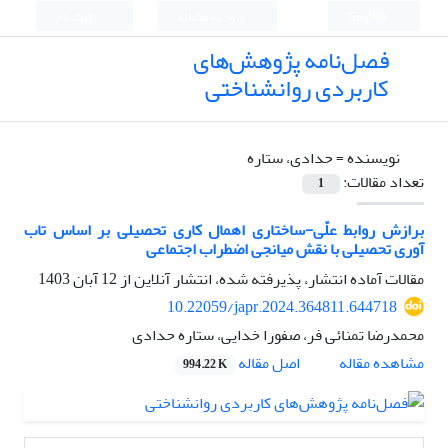
English
ورود به سامانه
ثبت نام
فصل‌نامه پژوهش‌های
کاربردی روانشناختی
نویسنده =
حدادی، ستاره
تعداد مقالات:
1
برازش روابط علّی-ساختاری اهمال کاری تحصیلی بر اساس تاب
آوری تحصیلی با نقش میانجی اضطراب اجتماعی
مقالات آماده انتشار، پذیرفته شده، انتشار آنلاین از
12 آبان 1403
10.22059/japr.2024.364811.644718
محمدرضا تمنائی فر، صفورا خدایی، ستاره حدادی
اصل مقاله
مشاهده مقاله
994.22 K