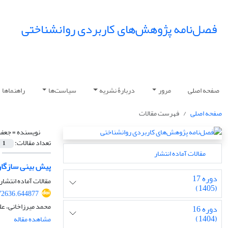
فصل‌نامه پژوهش‌های کاربردی روانشناختی
صفحه اصلی
مرور
دربارۀ نشریه
سیاست‌ها
راهنماها
صفحه اصلی
فهرست مقالات
نویسنده =
جعفر
تعداد مقالات:
1
مقالات آماده انتشار
پیش بینی سازگار
دوره 17
مقالات آماده انتشار،
(1405)
72636.644877
محمد میرزاخانی، عل
دوره 16
(1404)
مشاهده مقاله