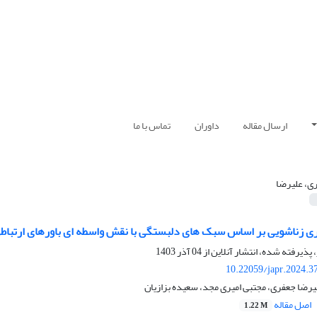
ارسال مقاله
داوران
تماس با ما
ی، علیرضا
ی زناشویی بر اساس سبک های دلبستگی با نقش واسطه ای باورهای ارتباطی
 پذیرفته شده، انتشار آنلاین از
04 آذر 1403
10.22059/japr.2024.3
یرضا جعفری، مجتبی امیری مجد، سعیده بزازیان
اصل مقاله
1.22 M