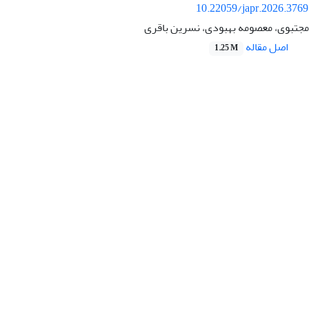
10.22059/japr.2026.376
جتبوی، معصومه بهبودی، نسرین باقری
اصل مقاله
1.25 M