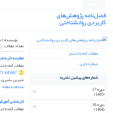
English
فصل‌نامه پژوهش‌های
کاربردی روانشناختی
نویسنده =
ب
تعداد مقالات:
مقالات آماده انتشار
مقایسه اثربخشی 
شماره جاری
مقالات آماده انت
571.645067
شماره‌های پیشین نشریه
شیرین بشیری، ن
مشاهده مقاله
دوره 17
(1405)
اثربخشی آموزش فل
دوره 16
مقالات آماده انت
(1404)