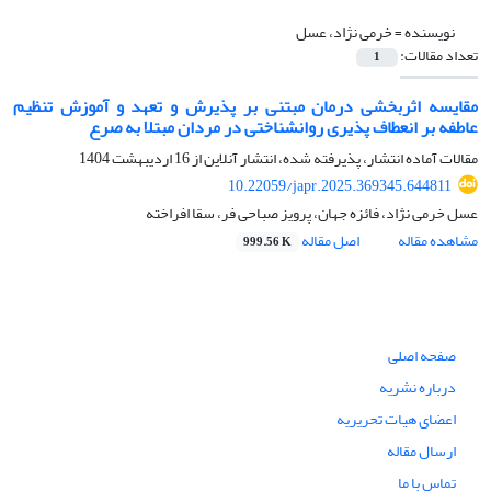
نویسنده =
خرمی نژاد، عسل
تعداد مقالات:
1
مقایسه اثربخشی درمان مبتنی بر پذیرش و تعهد و آموزش تنظیم
عاطفه بر انعطاف پذیری روان‏شناختی در مردان مبتلا به صرع
مقالات آماده انتشار، پذیرفته شده، انتشار آنلاین از
16 اردیبهشت 1404
10.22059/japr.2025.369345.644811
عسل خرمی نژاد، فائزه جهان، پرویز صباحی فر، سقا افراخته
مشاهده مقاله
اصل مقاله
999.56 K
صفحه اصلی
درباره نشریه
اعضای هیات تحریریه
ارسال مقاله
تماس با ما