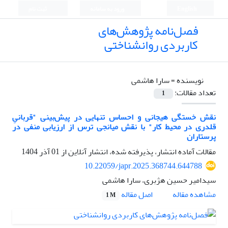
English
ورود به سامانه
ثبت نام
فصل‌نامه پژوهش‌های
کاربردی روانشناختی
نویسنده =
سارا هاشمی
تعداد مقالات:
1
نقش خستگی هیجانی و احساس تنهایی در پیش‌بینی "قربانیِ
قلدری در محیط کار" با نقش میانجی ترس از ارزیابی منفی در
پرستاران
مقالات آماده انتشار، پذیرفته شده، انتشار آنلاین از
01 آذر 1404
10.22059/japr.2025.368744.644788
سیدامیر حسین هژبری، سارا هاشمی
اصل مقاله
مشاهده مقاله
1 M