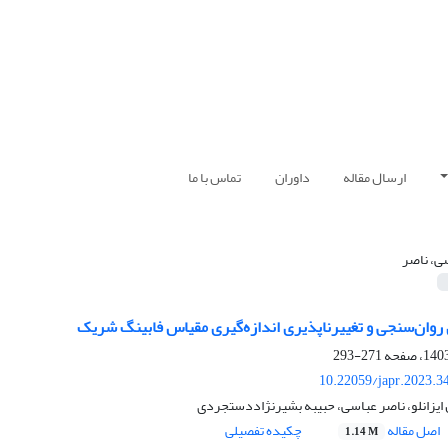
ارسال مقاله
داوران
تماس با ما
ی، ناصر
 روان‌سنجی و تغییرناپذیری اندازه‌گیری مقیاس فابینگ شریک
271-293
10.22059/japr.2023.3
 ایزانلو، ناصر عباسی، حبیبه بشیرنژاددستجردی
اصل مقاله
چکیده تفصیلی
1.14 M