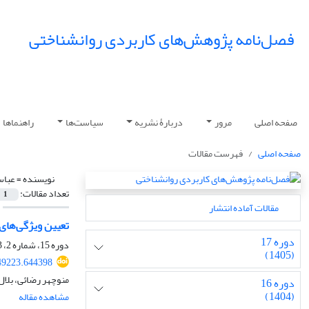
فصل‌نامه پژوهش‌های کاربردی روانشناختی
صفحه اصلی
مرور
دربارۀ نشریه
سیاست‌ها
راهنماها
صفحه اصلی
فهرست مقالات
نویسنده =
عباس
تعداد مقالات:
1
مقالات آماده انتشار
تعیین ویژگی‌های
دوره 17
دوره 15، شماره 2، 1403، صفحه
(1405)
49223.644398
منوچهر رضائی، بلال
دوره 16
(1404)
مشاهده مقاله