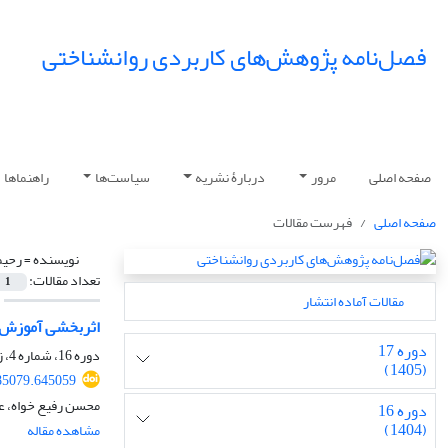
فصل‌نامه پژوهش‌های کاربردی روانشناختی
صفحه اصلی
مرور
دربارۀ نشریه
سیاست‌ها
راهنماها
صفحه اصلی
فهرست مقالات
نویسنده =
رحیم
تعداد مقالات:
1
مقالات آماده انتشار
اثربخشی آموزش ب
دوره 17
دوره 16، شماره 4، زمستان 1404، صفحه
(1405)
85079.645059
محسن رفیع خواه، ع
دوره 16
(1404)
مشاهده مقاله