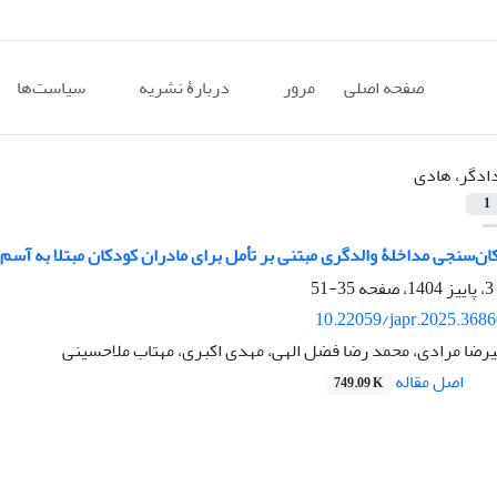
صفحه اصلی
مرور
دربارۀ نشریه
سیاست‌ها
ادگر، هادی
1
کان‌سنجی مداخلۀ والدگری مبتنی بر تأمل برای مادران کودکان مبتلا به آسم
35-51
10.22059/japr.2025.368
یرضا مرادی، محمد رضا فضل الهی، مهدی اکبری، مهتاب ملاحسینی
اصل مقاله
749.09 K