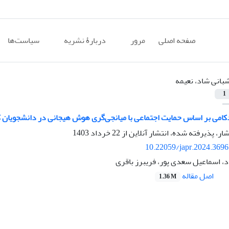
صفحه اصلی
مرور
دربارۀ نشریه
سیاست‌ها
بانی شاد، نعیمه
1
امی بر اساس حمایت اجتماعی با میانجی‌گری هوش هیجانی در دانشجویان 
شار، پذیرفته شده، انتشار آنلاین از
22 خرداد 1403
10.22059/japr.2024.369
د، اسماعیل سعدی پور، فریبرز باقری
اصل مقاله
1.36 M