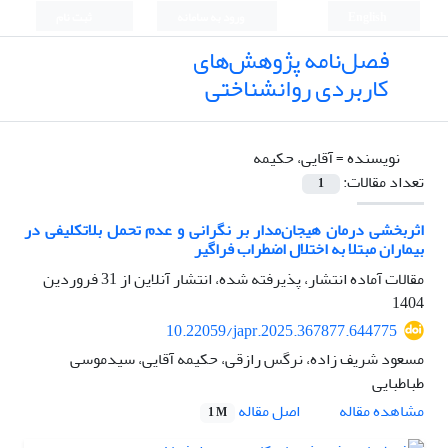
English
ورود به سامانه
ثبت نام
فصل‌نامه پژوهش‌های
کاربردی روانشناختی
نویسنده =
آقایی، حکیمه
تعداد مقالات:
1
اثربخشی درمان هیجان‌مدار بر نگرانی و عدم تحمل بلاتکلیفی در
بیماران مبتلا به اختلال اضطراب فراگیر
مقالات آماده انتشار، پذیرفته شده، انتشار آنلاین از
31 فروردین
1404
10.22059/japr.2025.367877.644775
مسعود شریف زاده، نرگس رازقی، حکیمه آقایی، سیدموسی
طباطبایی
اصل مقاله
مشاهده مقاله
1 M